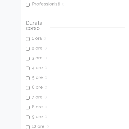
Professionisti
0
Durata
corso
1 ora
0
2 ore
0
3 ore
0
4 ore
0
5 ore
0
6 ore
0
7 ore
0
8 ore
0
9 ore
0
12 ore
0