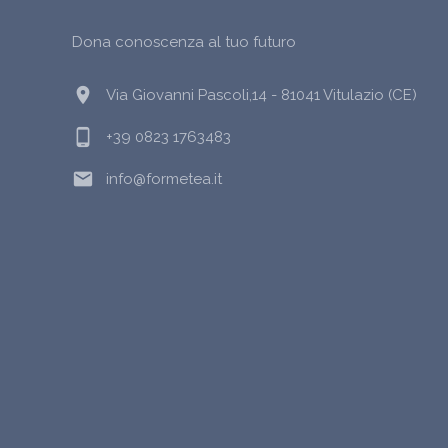
Dona conoscenza al tuo futuro
location_on
Via Giovanni Pascoli,14 - 81041 Vitulazio (CE)
phone_android
+39 0823 1763483
email
info@formetea.it