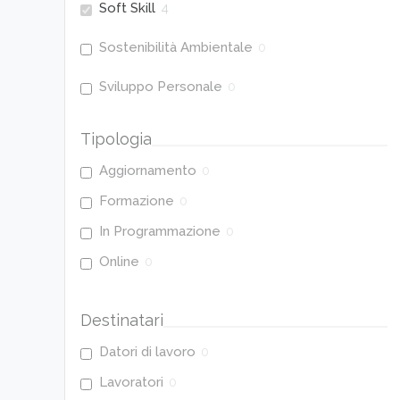
Soft Skill
4
Sostenibilità Ambientale
0
Sviluppo Personale
0
Tipologia
Aggiornamento
0
Formazione
0
In Programmazione
0
Online
0
Destinatari
Datori di lavoro
0
Lavoratori
0