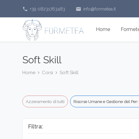
phone
email
+39 08231763483
info@formetea.it
Home
Formetea
Soft Skill
Home
Corsi
Soft Skill
Azzeramento di tutti
Risorse Umane e Gestione del Per
Filtra: