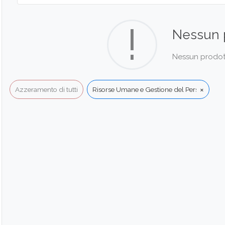
!
Nessun 
Nessun prodotto
×
Azzeramento di tutti
Risorse Umane e Gestione del Personale