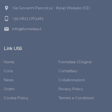
location_on
Via Giovanni Pascoli,14 - 81041 Vitulazio (CE)
phone_android
+39 0823 1763483
email
info@formetea.it
Link Utili
Home
Formetea: l’Origine
Corsi
Contattaci
News
Collaborazioni
Ordini
Privacy Policy
Cookie Policy
Termini e Condizioni