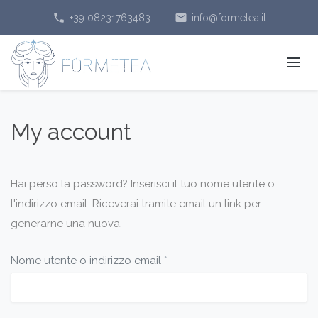
phone
email
+39 08231763483
info@formetea.it
My account
Hai perso la password? Inserisci il tuo nome utente o
l'indirizzo email. Riceverai tramite email un link per
generarne una nuova.
Richiesto
Nome utente o indirizzo email
*