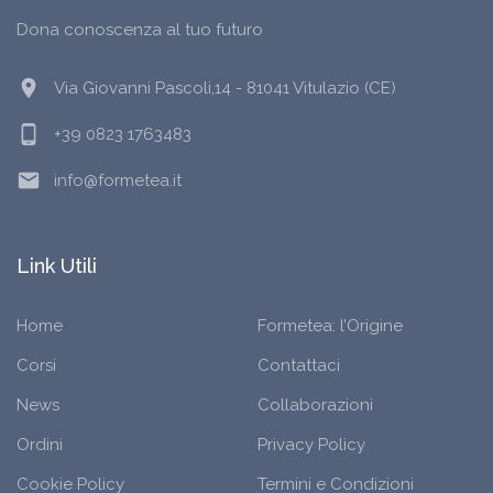
Dona conoscenza al tuo futuro
location_on
Via Giovanni Pascoli,14 - 81041 Vitulazio (CE)
phone_android
+39 0823 1763483
email
info@formetea.it
Link Utili
Home
Formetea: l’Origine
Corsi
Contattaci
News
Collaborazioni
Ordini
Privacy Policy
Cookie Policy
Termini e Condizioni