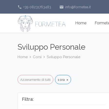
phone
email
+39 08231763483
info@formetea.it
Home
Formetea
Sviluppo Personale
Home
Corsi
Sviluppo Personale
×
Azzeramento di tutti
1 ora
Filtra: