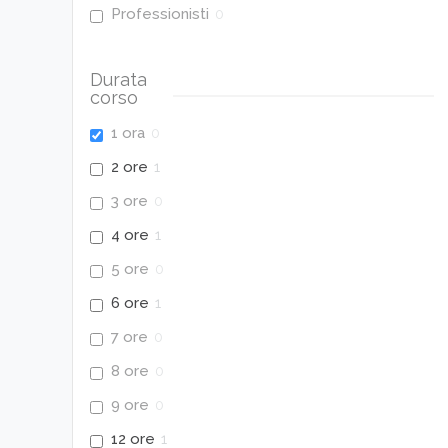
Professionisti
0
Durata
corso
1 ora
0
2 ore
1
3 ore
0
4 ore
1
5 ore
0
6 ore
1
7 ore
0
8 ore
0
9 ore
0
12 ore
1