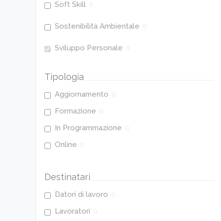
Soft Skill
0
Sostenibilità Ambientale
0
Sviluppo Personale
0
Tipologia
Aggiornamento
0
Formazione
0
In Programmazione
0
Online
0
Destinatari
Datori di lavoro
0
Lavoratori
0