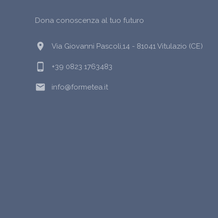
Dona conoscenza al tuo futuro
location_on
Via Giovanni Pascoli,14 - 81041 Vitulazio (CE)
phone_android
+39 0823 1763483
email
info@formetea.it