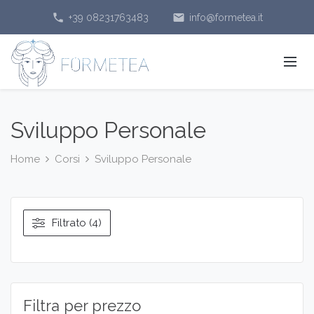
phone
email
+39 08231763483
info@formetea.it
Sviluppo Personale
Home
Corsi
Sviluppo Personale
Filtrato (4)
Filtra per prezzo