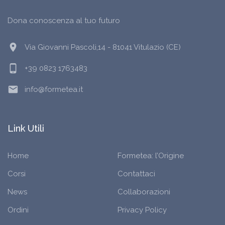
Dona conoscenza al tuo futuro
location_on
Via Giovanni Pascoli,14 - 81041 Vitulazio (CE)
phone_android
+39 0823 1763483
email
info@formetea.it
Link Utili
Home
Formetea: l’Origine
Corsi
Contattaci
News
Collaborazioni
Ordini
Privacy Policy