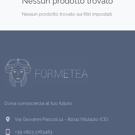
Nessun prodotto trovato
Nessun prodotto trovato sui filtri impostati
Dona conoscenza al tuo futuro
location_on
Via Giovanni Pascoli,14 - 81041 Vitulazio (CE)
phone_android
+39 0823 1763483