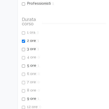
Professionisti
1
Durata
corso
1 ora
0
2 ore
1
3 ore
1
4 ore
0
5 ore
1
6 ore
0
7 ore
0
8 ore
0
9 ore
1
12 ore
0