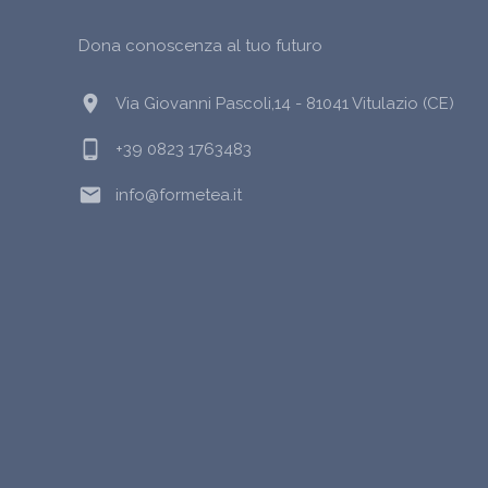
Dona conoscenza al tuo futuro
location_on
Via Giovanni Pascoli,14 - 81041 Vitulazio (CE)
phone_android
+39 0823 1763483
email
info@formetea.it