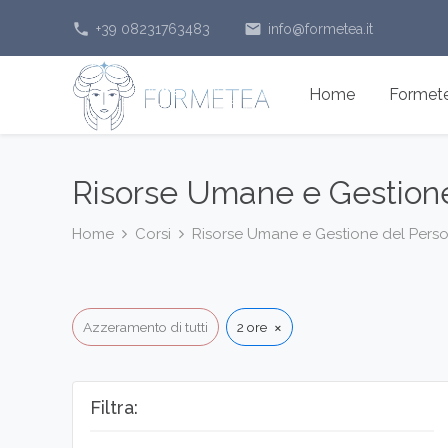
phone
email
+39 08231763483
info@formetea.it
Home
Formetea
Risorse Umane e Gestione
Home
Corsi
Risorse Umane e Gestione del Pers
×
Azzeramento di tutti
2 ore
Filtra: