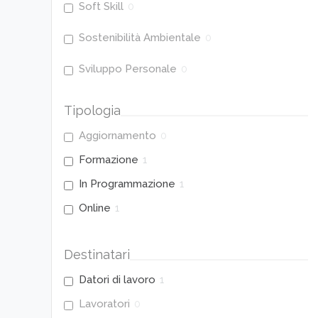
Soft Skill
0
Sostenibilità Ambientale
0
Sviluppo Personale
0
Tipologia
Aggiornamento
0
Formazione
1
In Programmazione
1
Online
1
Destinatari
Datori di lavoro
1
Lavoratori
0