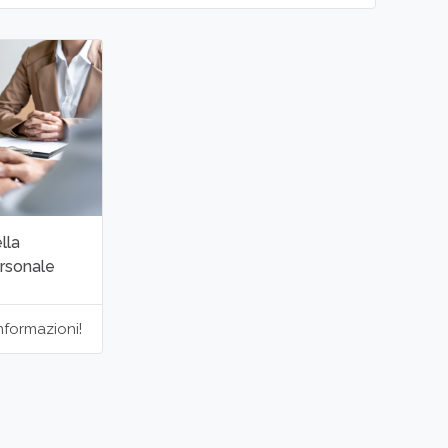
ella
ersonale
nformazioni!