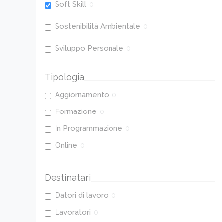
Soft Skill
0
Sostenibilità Ambientale
0
Sviluppo Personale
0
Tipologia
Aggiornamento
0
Formazione
0
In Programmazione
0
Online
0
Destinatari
Datori di lavoro
0
Lavoratori
0