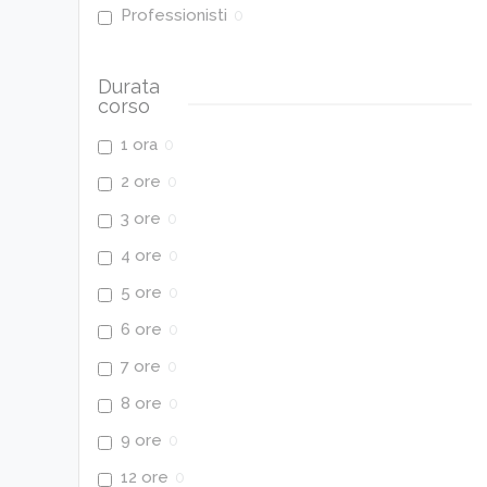
Professionisti
0
Durata
corso
1 ora
0
2 ore
0
3 ore
0
4 ore
0
5 ore
0
6 ore
0
7 ore
0
8 ore
0
9 ore
0
12 ore
0