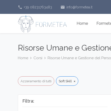
phone
email
+39 08231763483
info@formetea.it
Home
Formetea
Risorse Umane e Gestione
Home
Corsi
Risorse Umane e Gestione del Pers
×
Azzeramento di tutti
Soft Skill
Filtra: