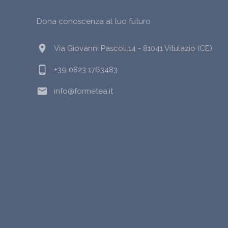
Dona conoscenza al tuo futuro
location_on
Via Giovanni Pascoli,14 - 81041 Vitulazio (CE)
phone_android
+39 0823 1763483
email
info@formetea.it