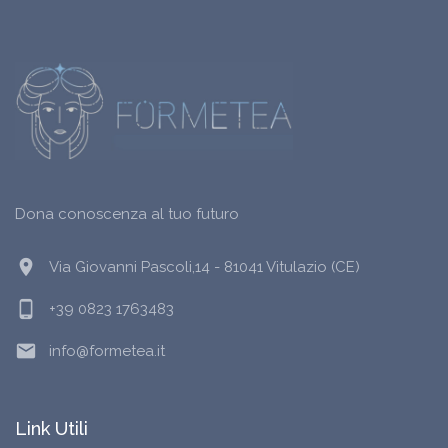
Dona conoscenza al tuo futuro
location_on
Via Giovanni Pascoli,14 - 81041 Vitulazio (CE)
phone_android
+39 0823 1763483
email
info@formetea.it
Link Utili