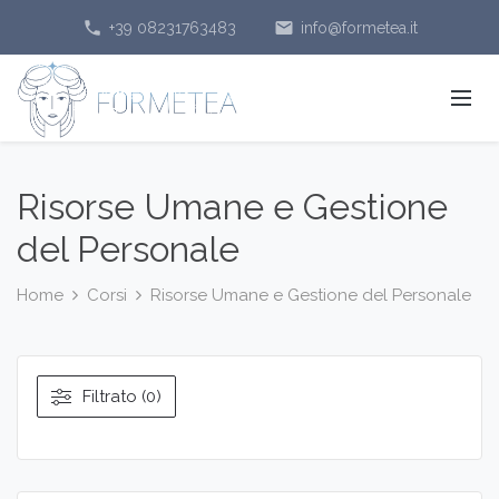
phone
email
+39 08231763483
info@formetea.it
Risorse Umane e Gestione
del Personale
Home
Corsi
Risorse Umane e Gestione del Personale
Filtrato (0)