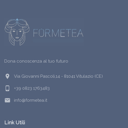
Dona conoscenza al tuo futuro
location_on
Via Giovanni Pascoli,14 - 81041 Vitulazio (CE)
phone_android
+39 0823 1763483
email
info@formetea.it
Link Utili