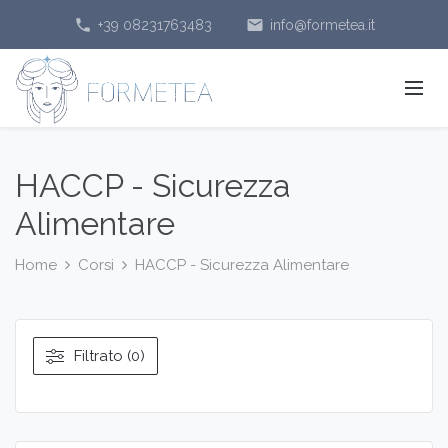
phone
email
+39 08231763483
info@formetea.it
HACCP - Sicurezza
Alimentare
Home
Corsi
HACCP - Sicurezza Alimentare
Filtrato (0)