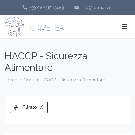
phone
email
+39 08231763483
info@formetea.it
HACCP - Sicurezza
Alimentare
Home
Corsi
HACCP - Sicurezza Alimentare
Filtrato (0)