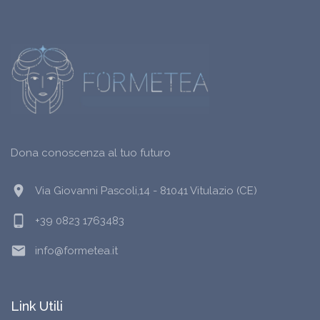
Dona conoscenza al tuo futuro
location_on
Via Giovanni Pascoli,14 - 81041 Vitulazio (CE)
phone_android
+39 0823 1763483
email
info@formetea.it
Link Utili