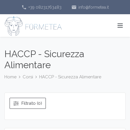
phone
email
+39 08231763483
info@formetea.it
HACCP - Sicurezza
Alimentare
Home
Corsi
HACCP - Sicurezza Alimentare
Filtrato (0)