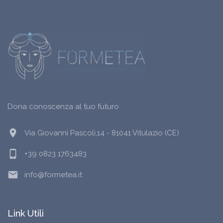
Dona conoscenza al tuo futuro
location_on
Via Giovanni Pascoli,14 - 81041 Vitulazio (CE)
phone_android
+39 0823 1763483
email
info@formetea.it
Link Utili