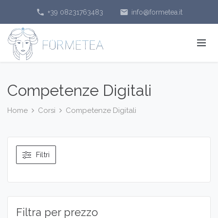
phone
email
+39 08231763483
info@formetea.it
Competenze Digitali
Home
Corsi
Competenze Digitali
Filtri
Filtra per prezzo