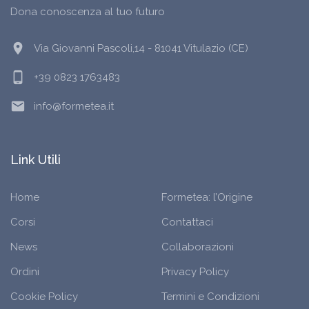
Dona conoscenza al tuo futuro
location_on
Via Giovanni Pascoli,14 - 81041 Vitulazio (CE)
phone_android
+39 0823 1763483
email
info@formetea.it
Link Utili
Home
Formetea: l’Origine
Corsi
Contattaci
News
Collaborazioni
Ordini
Privacy Policy
Cookie Policy
Termini e Condizioni