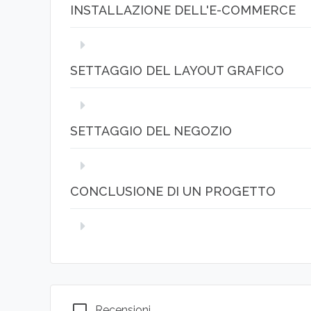
INSTALLAZIONE DELL'E-COMMERCE
Gli strumenti. Il corso.
SETTAGGIO DEL LAYOUT GRAFICO
Scelta hosting e dominio. Attivazione mail ed h
sottodominio. Installazione del tema. Settag
SETTAGGIO DEL NEGOZIO
Gestione delle impostazioni degli style. Gestio
Home. Gestione di Header Logo e Top Bar. Ges
e Sticky Header. Gestione Mobile e Dropdown. G
CONCLUSIONE DI UN PROGETTO
contatti wishlist e social. Gestione delle impo
Gestione settaggi principali. Gestione settaggio
prodotti. Gestione del Layout delle pagine pr
Gestione dei sistemi di pagamento. Gestione de
Gestione di Account Cart e Checkout. Gestione
automatiche. Gestione delle categorie prodott
Portfolio e Sidebar prodotti. Gestione delle G
varianti prodotto. Gestione dei form contatti.
Settaggio delle Sitemap. Impostazioni SEO in H
dei Coupon.
GSC. Comunicazione ai motori. Attivazione Anal
chat_bubble_outline
Recensioni