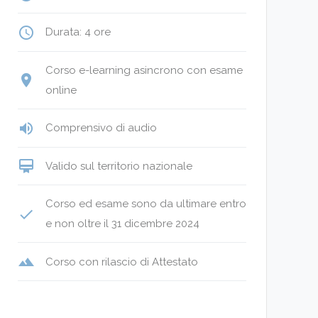
access_time
Durata: 4 ore
Corso e-learning asincrono con esame
place
online
volume_up
Comprensivo di audio
card_membership
Valido sul territorio nazionale
Corso ed esame sono da ultimare entro
done
e non oltre il 31 dicembre 2024
terrain
Corso con rilascio di Attestato