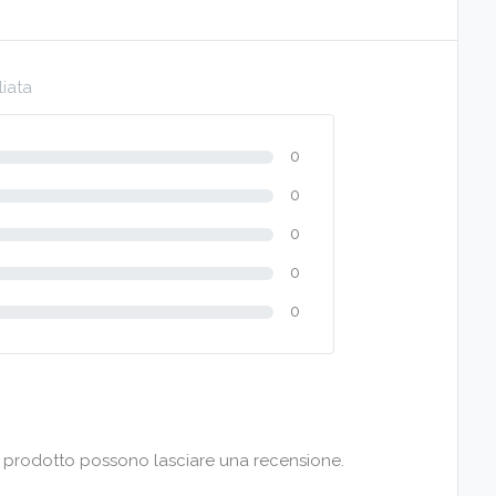
liata
0
0
0
0
0
to prodotto possono lasciare una recensione.