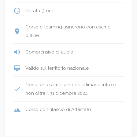
access_time
Durata: 3 ore
Corso e-learning asincrono con esame
place
online
volume_up
Comprensivo di audio
card_membership
Valido sul territorio nazionale
Corso ed esame sono da ultimare entro e
done
non oltre il 31 dicembre 2024
terrain
Corso con rilascio di Attestato