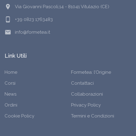
location_on
Via Giovanni Pascoli,14 - 81041 Vitulazio (CE)
phone_android
+39 0823 1763483
email
info@formetea.it
Link Utili
Home
Formetea: l’Origine
Corsi
Contattaci
News
Collaborazioni
Ordini
Privacy Policy
Cookie Policy
Termini e Condizioni