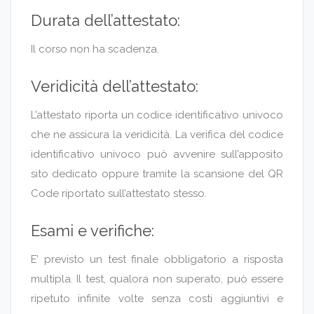
Durata dell’attestato:
Il corso non ha scadenza.
Veridicità dell’attestato:
L’attestato riporta un codice identificativo univoco
che ne assicura la veridicità. La verifica del codice
identificativo univoco può avvenire sull’apposito
sito dedicato oppure tramite la scansione del QR
Code riportato sull’attestato stesso.
Esami e verifiche:
E’ previsto un test finale obbligatorio a risposta
multipla. Il test, qualora non superato, può essere
ripetuto infinite volte senza costi aggiuntivi e