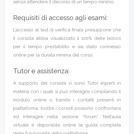
senza attendere il decorso di un tempo minimo.
Requisiti di accesso agli esami:
L’accesso al test di verifica finale presuppone che
il corsista abbia visualizzato il 100% delle lezioni
per il tempo prestabilito e sia stato connesso
online per la durata minima del corso.
Tutor e assistenza:
A supporto del corsista vi sono Tutor esperti in
materia con i quali si può interagire compilando il
modulo online o tramite i contatti presenti in
piattaforma. Inoltre i corsisti possono confrontarsi
ed interagire nella sezione “forum”. Nell’aula
virtuale è disponibile online la guida completa
delle funzionalità della piattaforma.