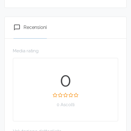
patrimoniale. La violazione dei diritti della
Il Data Protection Officer. Il DPO nel
persona. Gli interessi tutelati. La libertà di
Regolamento Europeo. La nomina del
espressione in internet. Il diritto all’immagine. Il
Responsabile per la protezione dei dati.
chat_bubble_outline
Recensioni
diritto all’oblio. La normativa sulla privacy. Le
misure di sicurezza in internet. La violazione
delle misure di sicurezza.
Media rating
0
0 Ascolti