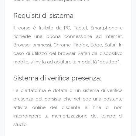
Requisiti di sistema:
Il corso è fruibile da PC, Tablet, Smartphone e
richiede una buona connessione ad internet.
Browser ammessi: Chrome, Firefox, Edge, Safari. In
caso di utilizzo del browser Safari da dispositivo
mobile, si invita ad abilitare la modalità “desktop”.
Sistema di verifica presenza:
La piattaforma è dotata di un sistema di verifica
presenza del corsista che richiede una costante
attività online del discente al fine di non
interrompere la memorizzazione del tempo di
studio.