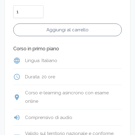
Corso
di
formazione
Aggiungi al carrello
per
Titolari
Corso in primo piano
e
language
Responsabili
Lingua: Italiano
del
access_time
Durata: 20 ore
trattamento
dei
Corso e-learning asincrono con esame
dati
place
online
personali
quantità
volume_up
Comprensivo di audio
Valido sul territorio nazionale e conforme