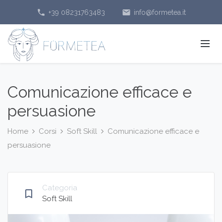
phone
email
+39 08231763483
info@formetea.it
Comunicazione efficace e
persuasione
Home
Corsi
Soft Skill
Comunicazione efficace e
persuasione
Categoria
bookmark_border
Soft Skill