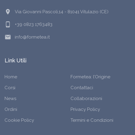
location_on
Via Giovanni Pascoli,14 - 81041 Vitulazio (CE)
phone_android
+39 0823 1763483
email
info@formetea.it
Link Utili
Home
Formetea: l’Origine
Corsi
Contattaci
News
Collaborazioni
Ordini
Privacy Policy
Cookie Policy
Termini e Condizioni