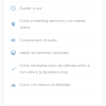
access_time
Durata: 4 ore
Corso e-learning asincrono con esame
place
online
volume_up
Comprensivo di audio
card_membership
Valido sul territorio nazionale
Corso ed esame sono da ultimare entro e
done
non oltre il 31 dicembre 2024
terrain
Corso con rilascio di Attestato